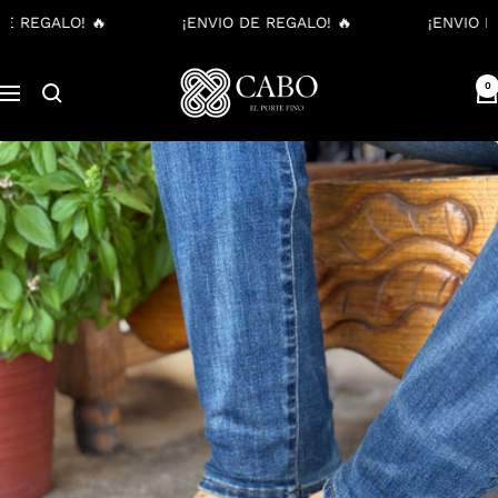
REGALO! 🔥
¡ENVIO DE REGALO! 🔥
¡ENVIO DE R
Saltar
Cabo
al
0
Navigación
Boots
contenido