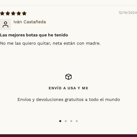
12/14/2024
Iván Castañeda
Las mejores botas que he tenido
No me las quiero quitar, neta están con madre.
ENVÍO A USA Y MX
Envíos y devoluciones gratuitos a todo el mundo
Ir
Ir
Ir
Ir
a
a
a
a