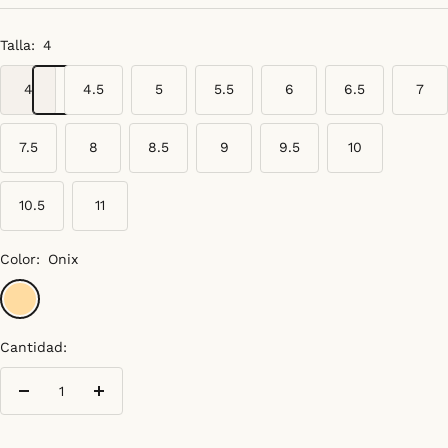
venta
Talla:
4
4
4.5
5
5.5
6
6.5
7
7.5
8
8.5
9
9.5
10
10.5
11
Color:
Onix
Onix
Cantidad:
Decrecer
Aumentar
cantidad
cantidad