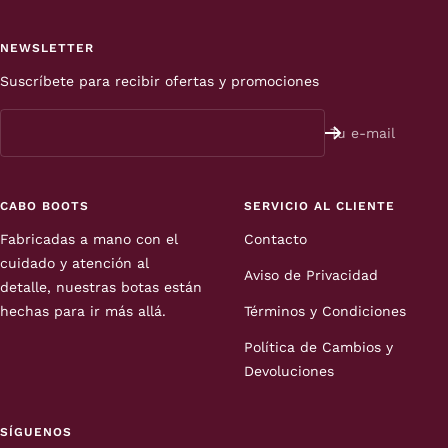
la
la
la
la
diapositiva
diapositiva
diapositiva
diapositiva
NEWSLETTER
1
2
3
4
Suscríbete para recibir ofertas y promociones
Tu e-mail
CABO BOOTS
SERVICIO AL CLIENTE
Fabricadas a mano con el
Contacto
cuidado y atención al
Aviso de Privacidad
detalle, nuestras botas están
hechas para ir más allá.
Términos y Condiciones
Política de Cambios y
Devoluciones
SÍGUENOS