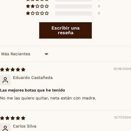
0
0
Escribir una
reseña
Sort by
12/18/2024
Eduardo Castañeda
Las mejores botas que he tenido
No me las quiero quitar, neta están con madre.
12/17/2024
Carlos Silva