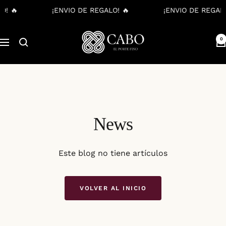
! 🔥
¡ENVIO DE REGALO! 🔥
¡ENVIO DE REGALO
Saltar
Cabo
al
0
Navigación
Boots
contenido
News
Este blog no tiene artículos
VOLVER AL INICIO