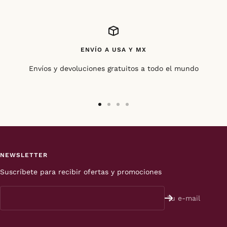
ENVÍO A USA Y MX
Envíos y devoluciones gratuitos a todo el mundo
Ir
Ir
Ir
Ir
a
a
a
a
la
la
la
la
diapositiva
diapositiva
diapositiva
diapositiva
NEWSLETTER
1
2
3
4
Suscríbete para recibir ofertas y promociones
Tu e-mail